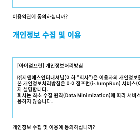
본 서비스 약관("약관")은 귀하와 “(주)지앤에스인터내셔널”
이용약관에 동의하십니까?
경우 이는 귀하에게 서비스를 제공하는 계약 당사자를 의미
개인정보 수집 및 이용
본 약관은 당사 웹사이트, 애플리케이션, 인지 평가, 두뇌 훈련 
및 이에 연결되는 기타 적용 서비스를 포함한 아이점프런 서
아이점프런 계정을 만들고 서비스에 접근하거나 서비스를 사
[아이점프런] 개인정보처리방침
를 사용하여 본 약관에 동의하는 것입니다. 이 조건에 동의
㈜지앤에스인터내셔널(이하 “회사”)은 이용자의 개인정보를
본 개인정보처리방침은 아이점프런(i-JumpRun) 서비스
1. 개인 정보 보호 정책 읽기
지 설명합니다.
회사는 최소 수집 원칙(Data Minimization)에 따라
아이점프런은 귀하의 개인 정보를 존중합니다. 당사의 데이
용하지 않습니다.
보호정책을 참조하십시오. 아이점프런은 당사 서비스에 제
하의 개인 데이터 관리자입니다. 서비스에 접근하거나 서비
책에 따라 귀하의 정보를 수집하고 사용할 수 있다는 데 동
제1조 (수집하는 개인정보 항목 및 수집 방법)
1. 회사가 직접 수집하는 정보
개인정보 수집 및 이용에 동의하십니까?
[필수 정보]
2. 서비스 이용
• 이름(또는 가명)