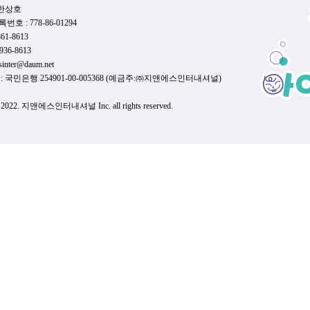
게시된 기타 정보, 콘텐츠 또는 기타 자료가 포함됩니다. 
회사는 개인정보를 다음 목적을 위해 사용합니다.
 한상호
"콘텐츠") 및 아이점프런의 기본 기술은 저작권, 상표, 특허
• 회원 가입 및 본인 확인
호 : 778-86-01294
으로 명시되지 않은 모든 권리를 보유합니다. 귀하는 서비스
• 서비스 제공 (인지 평가, 두뇌 훈련, 학습 관리 등)
-861-8613
유권 고지를 제거, 변경 또는 모호하게 하지 않을 것에 동의
• 학습 분석 및 맞춤형 콘텐츠 제공
-936-8613
이지 헤더, 그래픽, 아이콘 및 스크립트를 포함한 서비스의 
• 고객 문의 및 불만 처리
nsinter@daum.net
니다. 제품 및 서비스 이름과 회사 이름 또는 로고는 당사의
• 서비스 개선 및 신규 기능 개발
 국민은행 254901-00-005368 (예금주:㈜지앤에스인터내셔널)
다.
• 이벤트 및 마케팅 정보 제공 (선택 동의 시)
t 2022. 지앤에스인터내셔널 Inc. all rights reserved.
6. 서비스에서 "해야 할 것과 하지 말아야 할 것"
제3조 (개인정보의 보유 및 이용 기간)
원칙적으로 개인정보는 회원 탈퇴 시까지 보관됩니다.
단, 관련 법령에 따라 아래 정보는 일정 기간 보관됩니다.
※ 서비스를 사용할 때 귀하는 다음 사항에 동의합니다.
• 계약 및 결제 기록: 5년
• 접속 로그: 최소 1년
1) 개인정보보호법, 지적재산권법을 포함하며 이에 국한되지
2) 당사에 정확한 정보를 제공하고 최신 상태로 유지합니다.
제4조 (개인정보의 제3자 제공)
회사는 원칙적으로 개인정보를 외부에 제공하지 않습니다.
3) 귀하에게 제공된 컴퓨터 코드를 변경하거나 수정하지 
다만 다음의 경우 예외로 합니다.
서 제공하는 모든 지침 및 기술 사양을 준수합니다.
• 이용자의 사전 동의가 있는 경우
• 법령에 따른 요청이 있는 경우
4) 서비스 사용과 관련된 요청, 쿼리 및 기타 제출은 아이
• 긴급한 생명·신체 보호가 필요한 경우
5) '아이점프런' 프로그램을 사용할 때에 등록하는 아동이